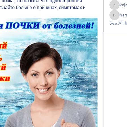
я почка, это называется односторонней 
kaj
знайте больше о причинах, симптомах и 
kajal116
har
harshalj
See All 