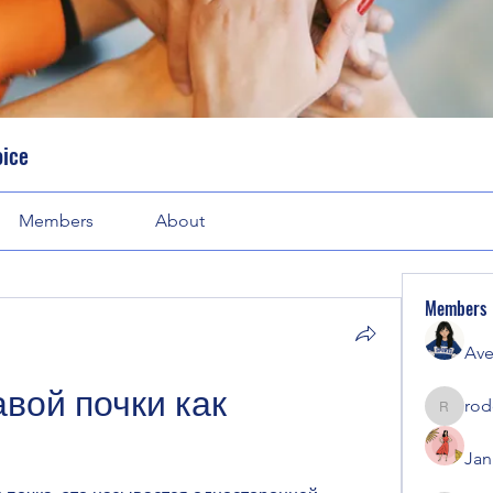
oice
Members
About
Members
Ave
вой почки как 
rod
rodorab
Jan