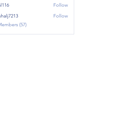
al116
Follow
shalj7213
Follow
7213
Members (57)