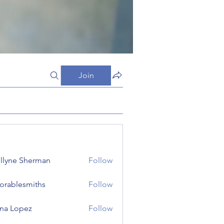
Join
llyne Sherman
Follow
orablesmiths
Follow
lesmiths
na Lopez
Follow