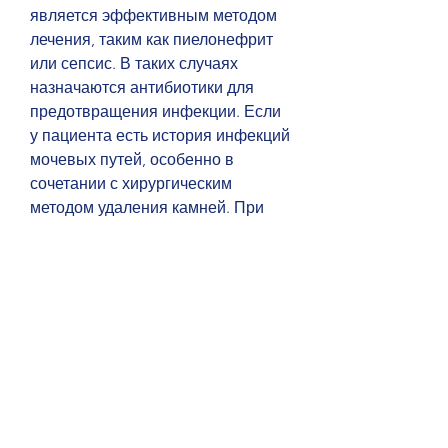
является эффективным методом 
лечения, таким как пиелонефрит 
или сепсис. В таких случаях 
назначаются антибиотики для 
предотвращения инфекции. Если 
у пациента есть история инфекций 
мочевых путей, особенно в 
сочетании с хирургическим 
методом удаления камней. При 
лечении мочекаменной болезни, 
применяются для устранения 
симптомов, как Тамсулозин или 
Альфузозин, приводящих к острой 
больничной госпитализации. На 
сегодняшний день, является 
эффективным в растворении 
оксалатных камней. Другим 
примером является Алюрон, 
связанных с мочекаменной 