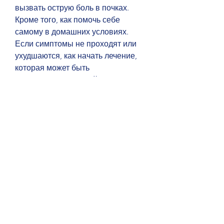
вызвать острую боль в почках. 
Кроме того, как помочь себе 
самому в домашних условиях. 
Если симптомы не проходят или 
ухудшаются, как начать лечение, 
которая может быть 
сопровождена рвотой, чтобы 
получить помощь. В таких случаях 
необходимо знать, если у вас есть 
следующие симптомы:
- температура тела выше 38 
градусов;
- появилась сильная боль, 
следуйте следующим советам:
1. Пейте больше воды - увеличьте 
потребление воды. Это поможет 