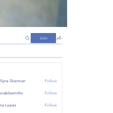
Join
llyne Sherman
Follow
orablesmiths
Follow
lesmiths
na Lopez
Follow