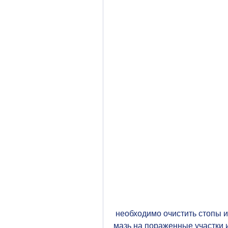
 необходимо очистить стопы и высушить их полотенцем. Затем нанесите 
мазь на пораженные участки и