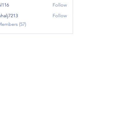
al116
Follow
shalj7213
Follow
7213
Members (57)