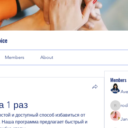
oice
Members
About
Members
Ave
а 1 раз
rod
rodorab
ростой и доступный способ избавиться от 
Jan
с. Наша программа предлагает быстрый и 