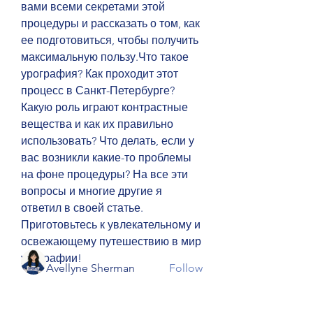
вами всеми секретами этой 
процедуры и рассказать о том, как 
ее подготовиться, чтобы получить 
максимальную пользу.Что такое 
урография? Как проходит этот 
процесс в Санкт-Петербурге? 
Какую роль играют контрастные 
вещества и как их правильно 
использовать? Что делать, если у 
About
вас возникли какие-то проблемы 
Welcome to the group! You can
на фоне процедуры? На все эти 
connect with other members, ge
...
вопросы и многие другие я 
Read more
ответил в своей статье. 
Приготовьтесь к увлекательному и 
Members
освежающему путешествию в мир 
урографии!
Avellyne Sherman
Follow
ПОДРОБНЕЕ ЗДЕСЬ
rodorablesmiths
Follow
rodorablesmiths